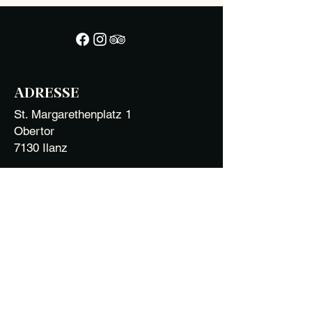
ADRESSE
St. Margarethenplatz 1
Obertor
7130 Ilanz
ÖFFNUNGSZEITEN
Do: 17 - 23 Uhr
Fr: 16 - 23 Uhr
Sa: 17 - 24 Uhr
So: 9.30 - 14.30 Uhr
KONTAKT & RESERVATION
E-Mail