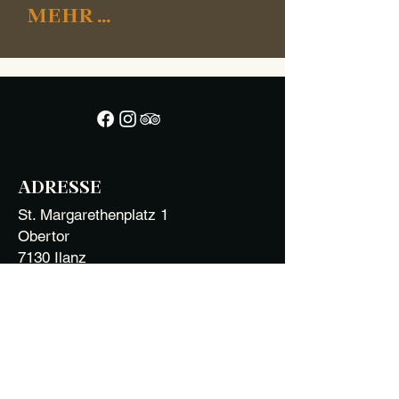
MEHR ...
ADRESSE
St. Margarethenplatz 1
Obertor
7130 Ilanz
ÖFFNUNGSZEITEN
Do: 17 - 23 Uhr
Fr: 16 - 23 Uhr
Sa: 17 - 24 Uhr
So: 9.30 - 14.30 Uhr